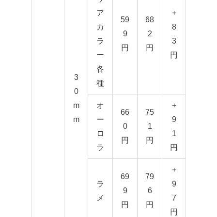
ア
+
59
68
カ
8
9
2
ラ
3
円
円
ー
円
各
3
種
0
m
オ
+
66
75
m
ー
9
0
1
ロ
1
円
円
ラ
円
+
69
79
ラ
9
9
6
メ
7
円
円
円