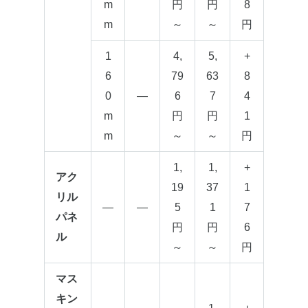
m
円
円
8
m
～
～
円
1
4,
5,
+
6
79
63
8
0
—
6
7
4
m
円
円
1
m
～
～
円
1,
1,
+
アク
19
37
1
リル
—
—
5
1
7
パネ
円
円
6
ル
～
～
円
マス
キン