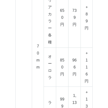
リ
ア
+
65
73
カ
8
0
9
ラ
9
円
円
ー
円
各
種
7
0
+
オ
m
85
96
1
ー
m
0
6
1
ロ
円
円
6
ラ
円
+
1,
99
1
ラ
13
9
3