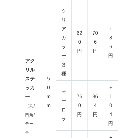
ク
リ
ア
+
62
70
カ
8
0
6
ラ
6
円
円
ー
円
アク
各
リル
種
ステ
5
ッカ
0
+
オ
ー
m
76
86
1
ー
m
0
4
0
（丸/
ロ
円
円
4
四角/
ラ
円
モー
テ
+