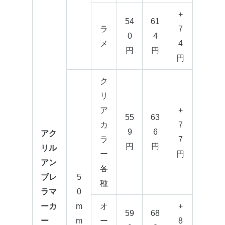
+
54
61
ラ
7
0
4
メ
4
円
円
円
ク
リ
ア
+
55
63
カ
7
9
6
アク
ラ
7
円
円
リル
ー
円
アン
各
ブレ
5
種
ラマ
0
ーカ
m
オ
+
59
68
ー
m
ー
8