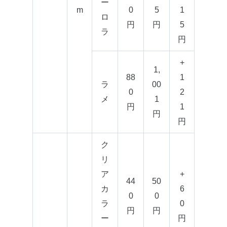
ー
m
0
5
1
ロ
円
円
5
ラ
円
+
1,
88
1
ラ
00
0
2
メ
1
円
1
円
円
ク
リ
ア
+
44
50
カ
6
0
0
ラ
0
円
円
ー
円