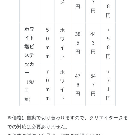
メ
7
円
8
円
円
ホワ
5
ホ
+
38
44
イト
0
ワ
5
5
3
塩ビ
m
イ
8
円
円
ステ
m
ト
円
ッカ
7
ホ
+
ー
47
54
0
ワ
7
（丸/
6
7
m
イ
1
四
円
円
m
ト
円
角）
※価格は自動で切り替わりますので、クリエイターさま
での対応は必要ありません。