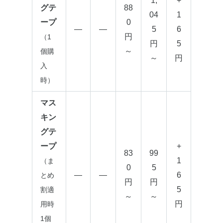
1,
+
グテ
88
04
1
ープ
0
—
—
5
6
円
（1
円
5
～
個購
～
円
入
時）
マス
キン
グテ
ープ
+
83
99
1
（ま
0
5
—
—
6
とめ
円
円
5
割適
～
～
円
用時
1個