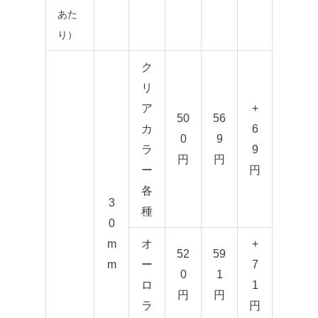
あた
り）
ク
リ
ア
+
50
56
カ
6
0
9
ラ
9
円
円
ー
円
各
3
種
0
m
オ
+
52
59
m
ー
7
0
1
ロ
1
円
円
ラ
円