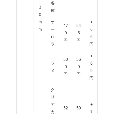
各
3
種
0
m
オ
+
47
54
m
ー
6
9
5
ロ
6
円
円
ラ
円
+
50
56
ラ
6
0
9
メ
9
円
円
円
ク
リ
ア
+
52
59
カ
7