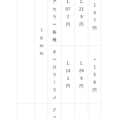
ア
1,
1,
1
カ
07
21
4
ラ
2
9
7
ー
円
円
円
7
各
0
種
m
オ
m
ー
+
1,
1,
ロ
1
14
29
ラ
5
1
9
/
8
円
円
ラ
円
メ
ク
リ