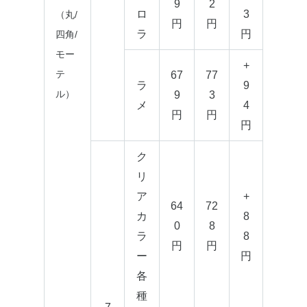
9
2
ロ
3
（丸/
円
円
ラ
円
四角/
モー
+
テ
67
77
ラ
9
ル）
9
3
メ
4
円
円
円
ク
リ
ア
+
64
72
カ
8
0
8
ラ
8
円
円
ー
円
各
種