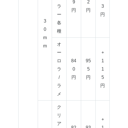
9
2
ラ
3
円
円
ー
円
3
各
0
種
m
オ
m
ー
+
ロ
84
95
1
ラ
0
5
1
/
円
円
5
ラ
円
メ
ク
リ
+
ア
82
93
1