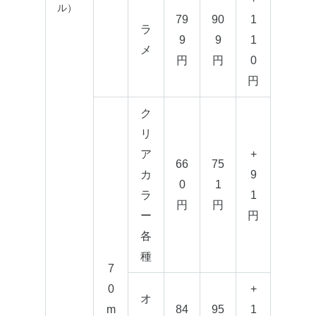
ル）
79
90
1
ラ
9
9
1
メ
円
円
0
円
ク
リ
ア
+
66
75
カ
9
0
1
ラ
1
円
円
ー
円
各
種
7
0
+
オ
m
84
95
1