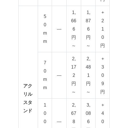
1,
1,
+
5
66
87
2
0
—
6
6
1
m
円
円
0
m
～
～
円
2,
2,
+
7
17
48
3
0
—
2
1
0
m
円
円
9
アク
m
～
～
円
リル
スタ
1
2,
3,
+
ンド
0
67
08
4
0
—
8
6
0