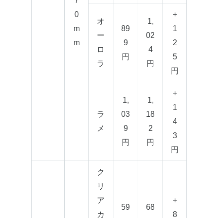
7
0
+
オ
1,
m
89
1
ー
02
m
9
2
ロ
4
円
5
ラ
円
円
+
1,
1,
1
ラ
03
18
4
メ
9
2
3
円
円
円
ク
リ
ア
+
59
68
カ
8