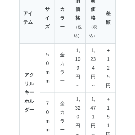
旧
新
サ
カ
価
価
アイ
差
イ
ラ
格
格
テム
額
ズ
ー
（税
（税
込）
込）
1,
1,
+
5
全
10
23
1
0
カ
9
4
2
m
ラ
アク
円
円
5
m
ー
リル
～
～
円
キー
1,
1,
+
ホル
7
全
32
47
1
ダー
0
カ
0
1
5
m
ラ
円
円
1
m
ー
～
～
円