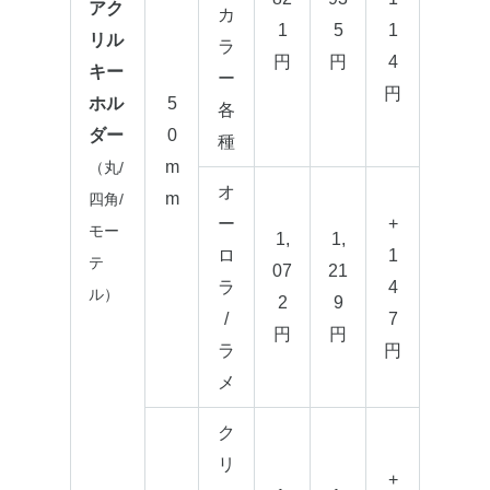
アク
カ
1
5
1
リル
ラ
円
円
4
キー
ー
円
ホル
5
各
ダー
0
種
m
（丸/
オ
m
四角/
ー
+
モー
1,
1,
ロ
1
テ
07
21
ラ
4
ル）
2
9
/
7
円
円
ラ
円
メ
ク
リ
+